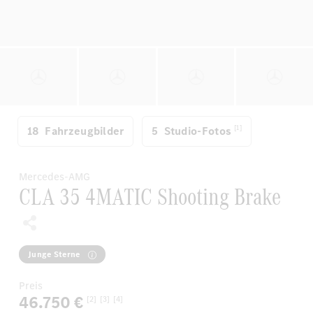
[1]
18
Fahrzeugbilder
5
Studio-Fotos
Mercedes-AMG
CLA 35 4MATIC Shooting Brake
Junge Sterne
Preis
46.750 €
[2]
[3]
[4]