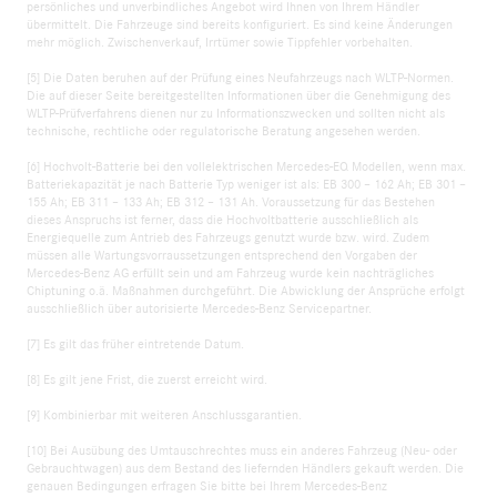
persönliches und unverbindliches Angebot wird Ihnen von Ihrem Händler
übermittelt. Die Fahrzeuge sind bereits konfiguriert. Es sind keine Änderungen
mehr möglich. Zwischenverkauf, Irrtümer sowie Tippfehler vorbehalten.
[5] Die Daten beruhen auf der Prüfung eines Neufahrzeugs nach WLTP-Normen.
Die auf dieser Seite bereitgestellten Informationen über die Genehmigung des
WLTP-Prüfverfahrens dienen nur zu Informationszwecken und sollten nicht als
technische, rechtliche oder regulatorische Beratung angesehen werden.
[6] Hochvolt-Batterie bei den vollelektrischen Mercedes-EQ Modellen, wenn max.
Batteriekapazität je nach Batterie Typ weniger ist als: EB 300 – 162 Ah; EB 301 –
155 Ah; EB 311 – 133 Ah; EB 312 – 131 Ah. Voraussetzung für das Bestehen
dieses Anspruchs ist ferner, dass die Hochvoltbatterie ausschließlich als
Energiequelle zum Antrieb des Fahrzeugs genutzt wurde bzw. wird. Zudem
müssen alle Wartungsvorraussetzungen entsprechend den Vorgaben der
Mercedes-Benz AG erfüllt sein und am Fahrzeug wurde kein nachträgliches
Chiptuning o.ä. Maßnahmen durchgeführt. Die Abwicklung der Ansprüche erfolgt
ausschließlich über autorisierte Mercedes-Benz Servicepartner.
[7] Es gilt das früher eintretende Datum.
[8] Es gilt jene Frist, die zuerst erreicht wird.
[9] Kombinierbar mit weiteren Anschlussgarantien.
[10] Bei Ausübung des Umtauschrechtes muss ein anderes Fahrzeug (Neu- oder
Gebrauchtwagen) aus dem Bestand des liefernden Händlers gekauft werden. Die
genauen Bedingungen erfragen Sie bitte bei Ihrem Mercedes-Benz