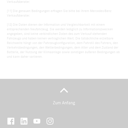
Verkaufsberater.
[11] Die genauen Bedingungen erfragen Sie bitte bei Ihrem Mercedes-Benz
Verkaufsberater.
[12] Die Daten dienen der Information und Vergleichbarkeit mit einem
entsprechenden Neufahrzeug. Sie werden lediglich zu Informationszwecken
angegeben, sind keine verbindlichen Daten des zum Verkauf stehenden
Fahrzeugs und haben keinen vertraglichen Wert. Die tatsächliche erzielbare
Reichweite hängt von der Fahrzeugkonfiguration, dem Fahrstil des Fahrers, den
Verkehrsbedingungen, den Wetterbedingungen, dem Alter und dem Zustand der
Batterie, der Nutzung der Klimaanlage sowie sonstigen äußeren Bedingungen ab
und kann daher variieren.
Zum Anfang