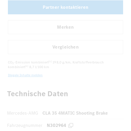
Partner kontaktieren
Merken
Vergleichen
CO
-Emission kombiniert
198,0 g/km
, Kraftstoffverbrauch
[5]
2
kombiniert
8,7 l/100 km
[5]
Illegale Inhalte melden
Technische Daten
Mercedes-AMG
CLA 35 4MATIC Shooting Brake
Fahrzeugnummer
N302964