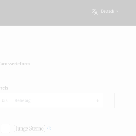
Deutsch
Karosserieform
reis
bis
€