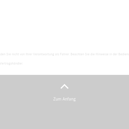
nden Sie nicht von Ihrer Verantwortung als Fahrer. Beachten Sie die Hinweise in der Bedi
Vertragshändler.
Zum Anfang