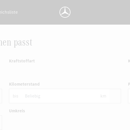
eichsliste
nen passt
Kraftstoffart
Kilometerstand
P
bis
km
Umkreis