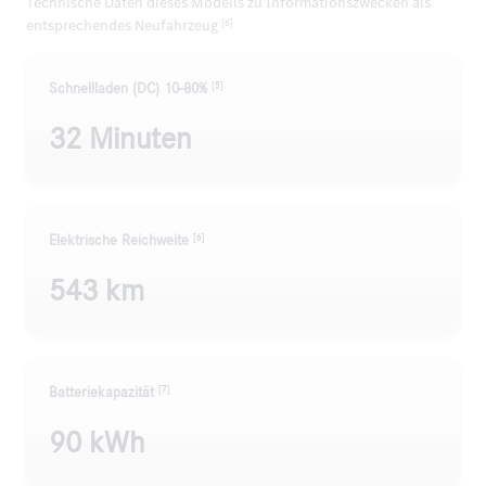
Technische Daten dieses Modells zu Informationszwecken als
entsprechendes Neufahrzeug
[6]
[5]
Schnellladen (DC) 10-80%
32 Minuten
[6]
Elektrische Reichweite
543 km
[7]
Batteriekapazität
90 kWh