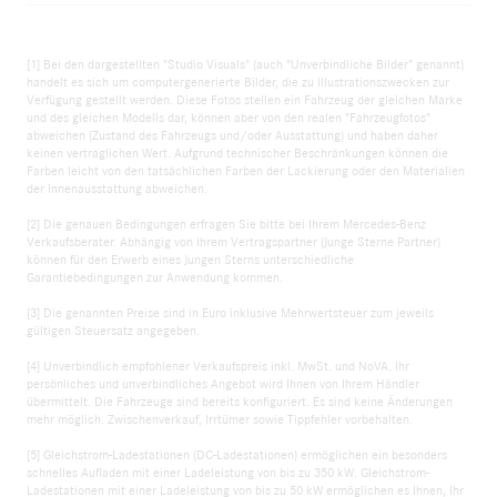
[1] Bei den dargestellten "Studio Visuals" (auch "Unverbindliche Bilder" genannt)
handelt es sich um computergenerierte Bilder, die zu Illustrationszwecken zur
Verfügung gestellt werden. Diese Fotos stellen ein Fahrzeug der gleichen Marke
und des gleichen Modells dar, können aber von den realen "Fahrzeugfotos"
abweichen (Zustand des Fahrzeugs und/oder Ausstattung) und haben daher
keinen vertraglichen Wert. Aufgrund technischer Beschränkungen können die
Farben leicht von den tatsächlichen Farben der Lackierung oder den Materialien
der Innenausstattung abweichen.
[2] Die genauen Bedingungen erfragen Sie bitte bei Ihrem Mercedes-Benz
Verkaufsberater. Abhängig von Ihrem Vertragspartner (Junge Sterne Partner)
können für den Erwerb eines Jungen Sterns unterschiedliche
Garantiebedingungen zur Anwendung kommen.
[3] Die genannten Preise sind in Euro inklusive Mehrwertsteuer zum jeweils
gültigen Steuersatz angegeben.
[4] Unverbindlich empfohlener Verkaufspreis inkl. MwSt. und NoVA. Ihr
persönliches und unverbindliches Angebot wird Ihnen von Ihrem Händler
übermittelt. Die Fahrzeuge sind bereits konfiguriert. Es sind keine Änderungen
mehr möglich. Zwischenverkauf, Irrtümer sowie Tippfehler vorbehalten.
[5] Gleichstrom-Ladestationen (DC-Ladestationen) ermöglichen ein besonders
schnelles Aufladen mit einer Ladeleistung von bis zu 350 kW. Gleichstrom-
Ladestationen mit einer Ladeleistung von bis zu 50 kW ermöglichen es Ihnen, Ihr