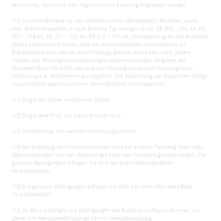
technische, rechtliche oder regulatorische Beratung angesehen werden.
[10] Hochvolt-Batterie bei den vollelektrischen Mercedes-EQ Modellen, wenn
max. Batteriekapazität je nach Batterie Typ weniger ist als: EB 300 – 162 Ah; EB
301 – 155 Ah; EB 311 – 133 Ah; EB 312 – 131 Ah. Voraussetzung für das Bestehen
dieses Anspruchs ist ferner, dass die Hochvoltbatterie ausschließlich als
Energiequelle zum Antrieb des Fahrzeugs genutzt wurde bzw. wird. Zudem
müssen alle Wartungsvorraussetzungen entsprechend den Vorgaben der
Mercedes-Benz AG erfüllt sein und am Fahrzeug wurde kein nachträgliches
Chiptuning o.ä. Maßnahmen durchgeführt. Die Abwicklung der Ansprüche erfolgt
ausschließlich über autorisierte Mercedes-Benz Servicepartner.
[11] Es gilt das früher eintretende Datum.
[12] Es gilt jene Frist, die zuerst erreicht wird.
[13] Kombinierbar mit weiteren Anschlussgarantien.
[14] Bei Ausübung des Umtauschrechtes muss ein anderes Fahrzeug (Neu- oder
Gebrauchtwagen) aus dem Bestand des liefernden Händlers gekauft werden. Die
genauen Bedingungen erfragen Sie bitte bei Ihrem Mercedes-Benz
Verkaufsberater.
[15] Die genauen Bedingungen erfragen Sie bitte bei Ihrem Mercedes-Benz
Verkaufsberater.
[16] Zu den Leistungen und Bedingungen des Batteriezertifikats informiert Sie
gerne Ihre Mercedes-Benz Junge Sterne Verkaufsberatung.