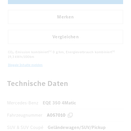
Merken
Vergleichen
CO
-Emission kombiniert
0 g/km
, Energieverbrauch kombiniert
[9]
[9]
2
19,3 kWh/100km
Illegale Inhalte melden
Technische Daten
Mercedes-Benz
EQE 350 4Matic
Fahrzeugnummer
A057010
SUV & SUV Coupé
Geländewagen/SUV/Pickup