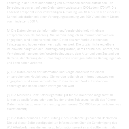
Fahrzeug in der Stadt oder entlang von Autobahnen schnell aufzuladen. Die
Berechnung basiert auf dem Gleichstrom-Ladesystem (DC-Laden) 170 kW. Die
Ladezeit entspricht einer vollständigen Aufladung von 10 % bis 80 % an einer DC-
Schnellladestation mit einer Versorgungsspannung von 400 V und einem Strom
von mindestens 300 A.
[6] Die Daten dienen der Information und Vergleichbarkeit mit einem
entsprechenden Neufahrzeug. Sie werden lediglich zu Informationszwecken
angegeben, sind keine verbindlichen Daten des zum Verkauf stehenden
Fahrzeugs und haben keinen vertraglichen Wert. Die tatsächliche erzielbare
Reichweite hängt von der Fahrzeugkonfiguration, dem Fahrstil des Fahrers, den
Verkehrsbedingungen, den Wetterbedingungen, dem Alter und dem Zustand der
Batterie, der Nutzung der Klimaanlage sowie sonstigen äußeren Bedingungen ab
und kann daher variieren.
[7] Die Daten dienen der Information und Vergleichbarkeit mit einem
entsprechenden Neufahrzeug. Sie werden lediglich zu Informationszwecken
angegeben, sind keine verbindlichen Daten des zum Verkauf stehenden
Fahrzeugs und haben keinen vertraglichen Wert.
[8] Die Mercedes-Benz Batteriegarantie gilt für die Dauer von insgesamt 10
Jahren ab Auslieferung oder dem Tag der ersten Zulassung (es gilt das frühere
Datum) oder bis zu einer Fahrleistung von maximal 250.000 km (je nachdem, was
zuerst eintritt).
[9] Die Daten beruhen auf der Prüfung eines Neufahrzeugs nach WLTP-Normen.
Die auf dieser Seite bereitgestellten Informationen über die Genehmigung des
WLTP-Prüfverfahrens dienen nur zu Informationszwecken und sollten nicht als