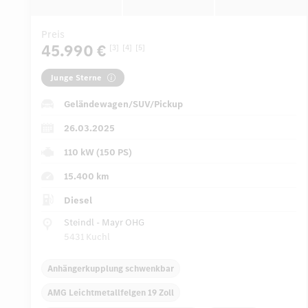
Preis
45.990 €
[3]
[4]
[5]
Junge Sterne
Geländewagen/SUV/Pickup
26.03.2025
110 kW (150 PS)
15.400 km
Diesel
Steindl - Mayr OHG
5431 Kuchl
Anhängerkupplung schwenkbar
AMG Leichtmetallfelgen 19 Zoll