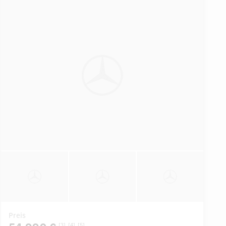
Preis
[3]
[4]
[5]