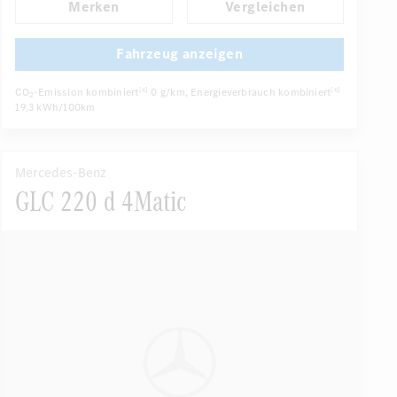
Merken
Vergleichen
Fensterheber elektrisch
Dekoreinlagen
Klimaautomatik
Laderaumabdeckung
Fahrzeug anzeigen
...
Navigationssystem
Multi-Funktions-Display
CO
-Emission kombiniert
0 g/km
, Energieverbrauch kombiniert
[6]
[6]
2
19,3 kWh/100km
Mercedes-Benz
GLC 220 d 4Matic