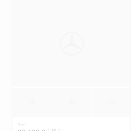
Preis
[3]
[4]
[5]