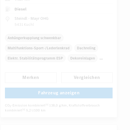
Diesel
Steindl - Mayr OHG
5431 Kuchl
Anhängerkupplung schwenkbar
Multifunktions-Sport-/Lederlenkrad
Dachreling
Elektr. Stabilitätsprogramm ESP
Dekoreinlagen
Klimaautomatik
Laderaumabdeckung
Merken
Vergleichen
Navigationssystem
Multi-Funktions-Display
...
Regensensor
Fahrzeug anzeigen
CO
-Emission kombiniert
138,0 g/km
, Kraftstoffverbrauch
[6]
2
kombiniert
5,2 l/100 km
[6]