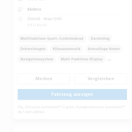
Elektro
Steindl - Mayr OHG
5431 Kuchl
Multifunktions-Sport-/Lederlenkrad
Dachreling
Dekoreinlagen
Klimaautomatik
Armauflage hinten
Navigationssystem
Multi-Funktions-Display
Regensensor
Direktlenkung
Merken
Vergleichen
...
Automatisch abblendender Innenspiegel
Fahrzeug anzeigen
CO
-Emission kombiniert
0 g/km
, Energieverbrauch kombiniert
[6]
[6]
2
18,7 kWh/100km