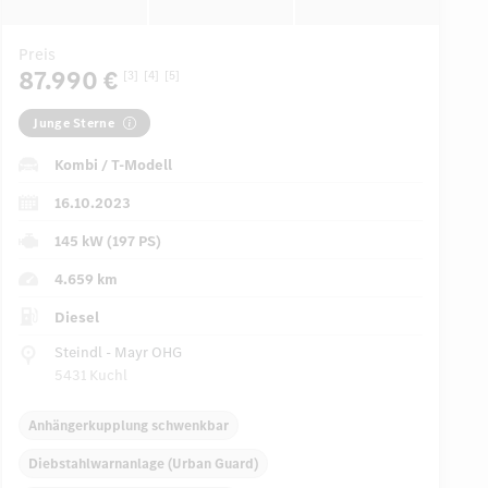
Preis
87.990 €
[3]
[4]
[5]
Junge Sterne
Kombi / T-Modell
16.10.2023
145 kW (197 PS)
4.659 km
Diesel
Steindl - Mayr OHG
5431 Kuchl
Anhängerkupplung schwenkbar
Diebstahlwarnanlage (Urban Guard)