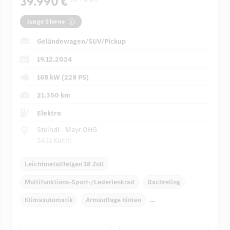
39.990 €
Junge Sterne
Geländewagen/SUV/Pickup
19.12.2024
168 kW (228 PS)
21.350 km
Elektro
Steindl - Mayr OHG
5431 Kuchl
Leichtmetallfelgen 18 Zoll
Multifunktions-Sport-/Lederlenkrad
Dachreling
Klimaautomatik
Armauflage hinten
Navigationssystem
Multi-Funktions-Display