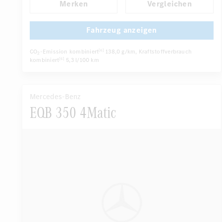
Merken
Vergleichen
Automatisch abblendender Innenspiegel
Komfortsitze
...
Rücksitze klappbar
Fahrzeug anzeigen
CO
-Emission kombiniert
138,0 g/km
, Kraftstoffverbrauch
[6]
2
kombiniert
5,3 l/100 km
[6]
Mercedes-Benz
EQB 350 4Matic