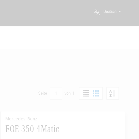
Deutsch
1
Seite
von 1
Mercedes-Benz
EQE 350 4Matic