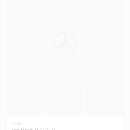
Preis
[3]
[4]
[5]