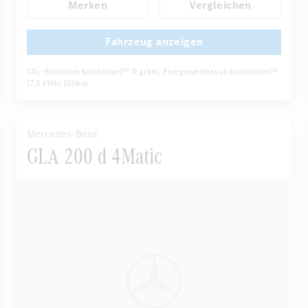
Merken
Vergleichen
Regensensor
Automatisch abblendender Innenspiegel
...
Komfortsitze
Fahrzeug anzeigen
CO
-Emission kombiniert
0 g/km
, Energieverbrauch kombiniert
[6]
[6]
2
17,3 kWh/100km
Mercedes-Benz
GLA 200 d 4Matic