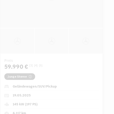
Preis
59.990 €
[3]
[4]
[5]
Junge Sterne
Geländewagen/SUV/Pickup
19.05.2025
145 kW (197 PS)
6.117 km