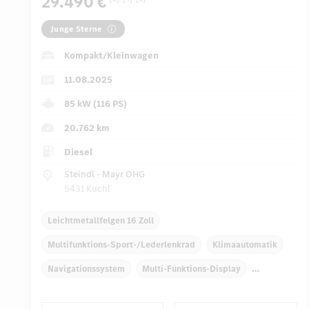
29.490 €
Junge Sterne
Kompakt/Kleinwagen
11.08.2025
85 kW (116 PS)
20.762 km
Diesel
Steindl - Mayr OHG
5431 Kuchl
Leichtmetallfelgen 16 Zoll
Multifunktions-Sport-/Lederlenkrad
Klimaautomatik
Navigationssystem
Multi-Funktions-Display
Regensensor
Direktlenkung