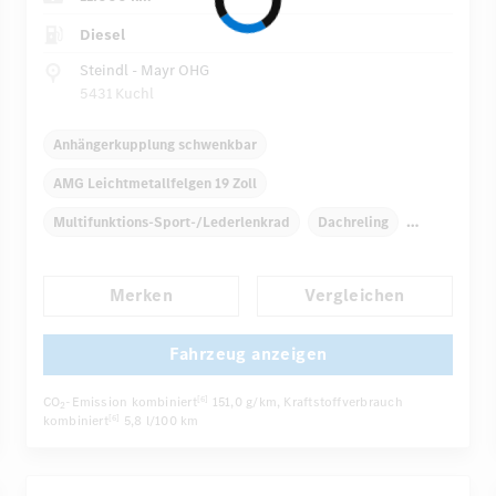
Diesel
Steindl - Mayr OHG
5431 Kuchl
Anhängerkupplung schwenkbar
AMG Leichtmetallfelgen 19 Zoll
Multifunktions-Sport-/Lederlenkrad
Dachreling
Elektr. Stabilitätsprogramm ESP
Klimaautomatik
Merken
Vergleichen
Armauflage hinten
Navigationssystem
Regensensor
...
Direktlenkung
Fahrzeug anzeigen
CO
-Emission kombiniert
151,0 g/km
, Kraftstoffverbrauch
[6]
2
kombiniert
5,8 l/100 km
[6]