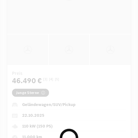
Preis
46.490 €
[3]
[4]
[5]
Junge Sterne
Geländewagen/SUV/Pickup
22.10.2025
110 kW (150 PS)
11.000 km