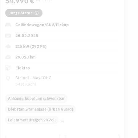
54.990 €
Junge Sterne
Geländewagen/SUV/Pickup
26.02.2025
215 kW (292 PS)
29.023 km
Elektro
Steindl - Mayr OHG
5431 Kuchl
Anhängerkupplung schwenkbar
Diebstahlwarnanlage (Urban Guard)
Leichtmetallfelgen 20 Zoll
Multifunktions-Sport-/Lederlenkrad