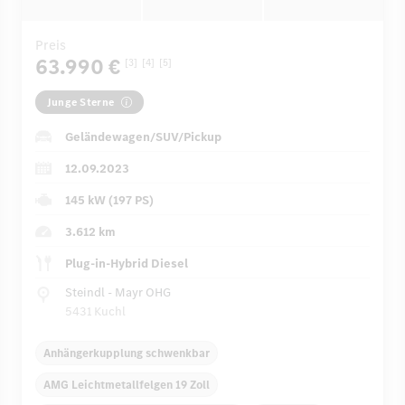
Preis
63.990 €
[3]
[4]
[5]
Junge Sterne
Geländewagen/SUV/Pickup
12.09.2023
145 kW (197 PS)
3.612 km
Plug-in-Hybrid Diesel
Steindl - Mayr OHG
5431 Kuchl
Anhängerkupplung schwenkbar
AMG Leichtmetallfelgen 19 Zoll